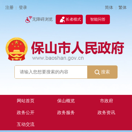
简体
繁体
注册
登录
|
|
无障碍浏览
长者模式
智能问答
搜索
网站首页
保山概览
市政府
政务公开
政务服务
政务资讯
互动交流