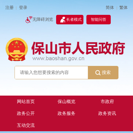
简体
繁体
注册
登录
|
|
无障碍浏览
长者模式
智能问答
搜索
网站首页
保山概览
市政府
政务公开
政务服务
政务资讯
互动交流