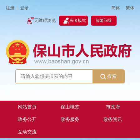
简体
繁体
注册
登录
|
|
无障碍浏览
长者模式
智能问答
搜索
网站首页
保山概览
市政府
政务公开
政务服务
政务资讯
互动交流