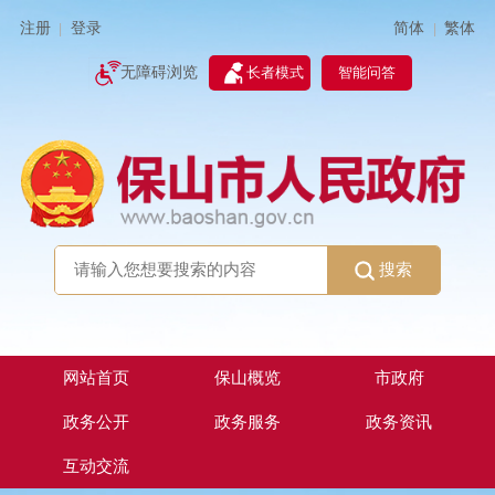
简体
繁体
注册
登录
|
|
无障碍浏览
长者模式
智能问答
搜索
网站首页
保山概览
市政府
政务公开
政务服务
政务资讯
互动交流