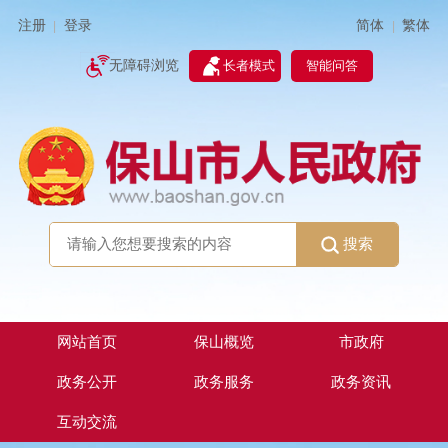
简体
繁体
注册
登录
|
|
无障碍浏览
长者模式
智能问答
搜索
网站首页
保山概览
市政府
政务公开
政务服务
政务资讯
互动交流