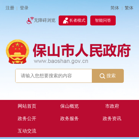
简体
繁体
注册
登录
|
|
无障碍浏览
长者模式
智能问答
搜索
网站首页
保山概览
市政府
政务公开
政务服务
政务资讯
互动交流