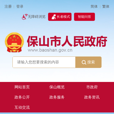
简体
繁体
注册
登录
|
|
无障碍浏览
长者模式
智能问答
搜索
网站首页
保山概览
市政府
政务公开
政务服务
政务资讯
互动交流