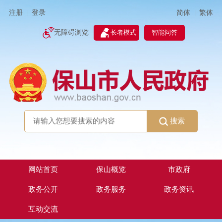
简体
繁体
注册
登录
|
|
无障碍浏览
长者模式
智能问答
搜索
网站首页
保山概览
市政府
政务公开
政务服务
政务资讯
互动交流