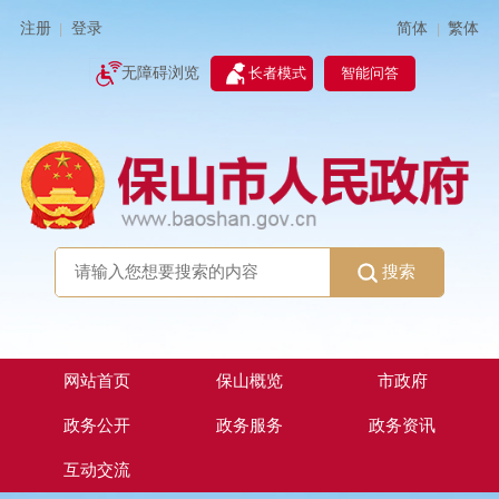
简体
繁体
注册
登录
|
|
无障碍浏览
长者模式
智能问答
搜索
网站首页
保山概览
市政府
政务公开
政务服务
政务资讯
互动交流