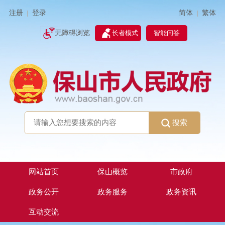
简体
繁体
注册
登录
|
|
无障碍浏览
长者模式
智能问答
搜索
网站首页
保山概览
市政府
政务公开
政务服务
政务资讯
互动交流