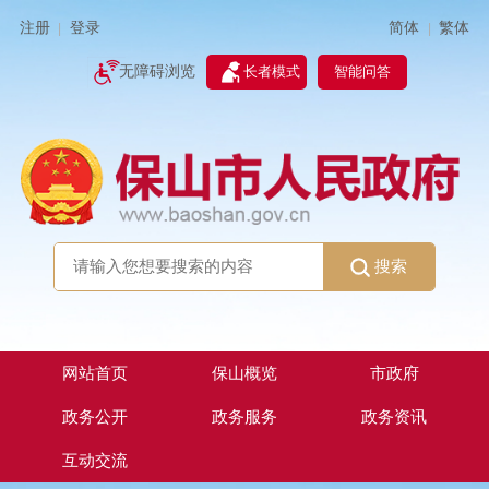
简体
繁体
注册
登录
|
|
无障碍浏览
长者模式
智能问答
搜索
网站首页
保山概览
市政府
政务公开
政务服务
政务资讯
互动交流