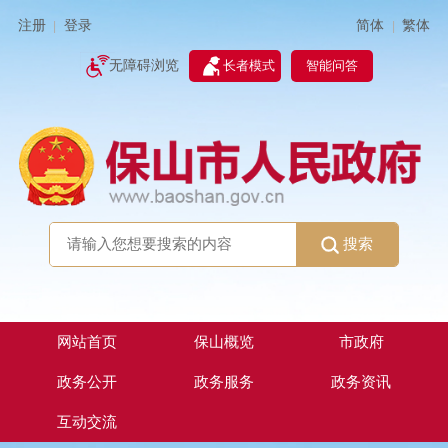
简体
繁体
注册
登录
|
|
无障碍浏览
长者模式
智能问答
搜索
网站首页
保山概览
市政府
政务公开
政务服务
政务资讯
互动交流