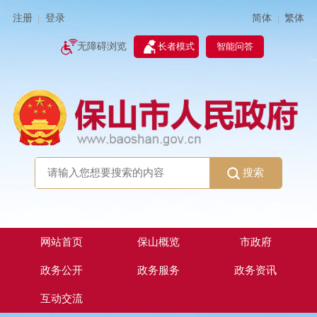
简体
繁体
注册
登录
|
|
无障碍浏览
长者模式
智能问答
搜索
网站首页
保山概览
市政府
政务公开
政务服务
政务资讯
互动交流