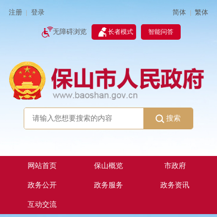
简体
繁体
注册
登录
|
|
无障碍浏览
长者模式
智能问答
搜索
网站首页
保山概览
市政府
政务公开
政务服务
政务资讯
互动交流