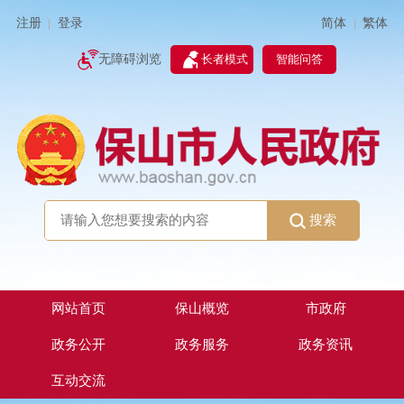
简体
繁体
注册
登录
|
|
无障碍浏览
长者模式
智能问答
搜索
网站首页
保山概览
市政府
政务公开
政务服务
政务资讯
互动交流