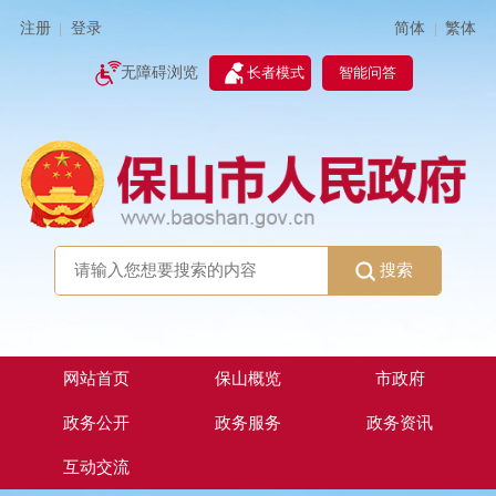
简体
繁体
注册
登录
|
|
无障碍浏览
长者模式
智能问答
搜索
网站首页
保山概览
市政府
政务公开
政务服务
政务资讯
互动交流