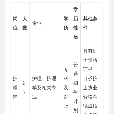
学
岗
人
学
历
其他条
专业
位
数
历
性
件
质
具有护
士资格
普
专
证书
通
护
护理、护理
科
（或护
2
招
理
学及相关专
及
士执业
5
生
岗
业
以
资格考
计
上
试成绩
划