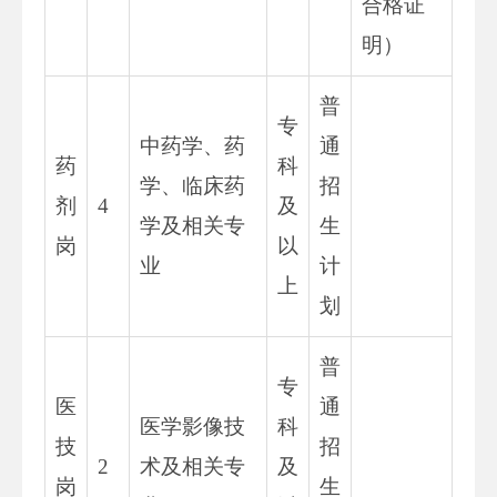
合格证
明）
普
专
中药学、药
通
药
科
学、临床药
招
剂
4
及
学及相关专
生
岗
以
业
计
上
划
普
专
医
通
医学影像技
科
技
招
2
术及相关专
及
岗
生