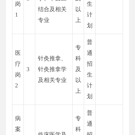
岗
生
结合及相关
以
1
计
专业
上
划
普
专
医
通
针灸推拿、
科
疗
招
3
针灸推拿学
及
岗
生
及相关专业
以
2
计
上
划
普
病
专
通
案
科
临床医学及
招