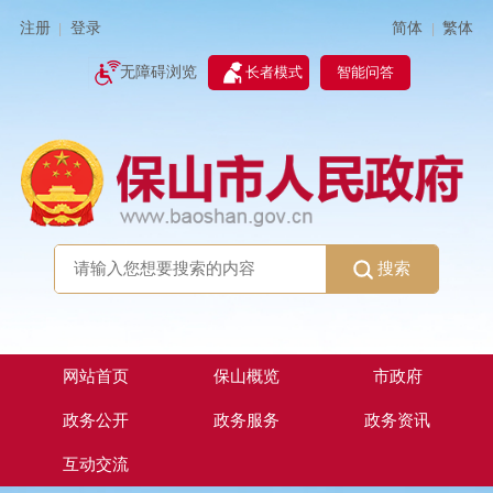
简体
繁体
注册
登录
|
|
无障碍浏览
长者模式
智能问答
搜索
网站首页
保山概览
市政府
政务公开
政务服务
政务资讯
互动交流