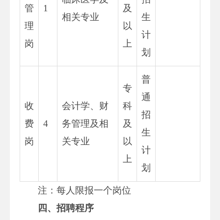
管
1
及
相关专业
生
理
以
计
岗
上
划
普
专
通
收
会计学、财
科
招
费
4
务管理及相
及
生
岗
关专业
以
计
上
划
注：每人限报一个岗位
四、招聘程序