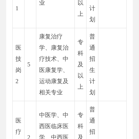
业
以
1
计
上
划
康复治疗
普
专
医
学、康复治
通
科
技
疗技术、中
招
5
及
岗
医康复学、
生
以
2
运动康复及
计
上
相关专业
划
普
中医学、中
专
医
通
西医临床医
科
疗
招
2
学、中西医
及