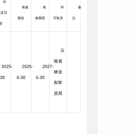
许
有效
有
许
备
决定日
期自
效期至
可机关
注
期
云
南省
2025-
2025-
2027-
林业
-30
6-30
6-30
和草
原局