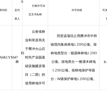
法
行政许可决
用代码
定代
许可内容
可
定文书名称
表人
云南省林
同意该项目占用腾冲市中和
业和草原局关
镇境内集体林地1.2593公顷。按
于腾冲火山石
刘
林地类型分：能源林林地1.2593
MA6KCYX047
时尚产业园基
林
公顷。按地类分:一般灌木林地
6
础设施建设项
1.2593公顷。按林地保护等级
目（二期）的
分：Ⅳ级保护林地1.2593公顷。
使用林地许可