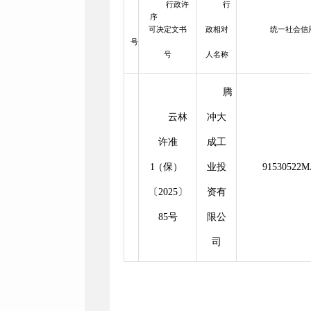
行政许
行
序
可决定文书
政相对
统一社会信
号
号
人名称
腾
云林
冲大
许准
成工
1
（保）
业投
91530522
〔2025〕
资有
85号
限公
司