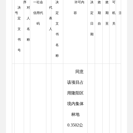
序
一社会
决
许可内
决
效
效
可
备
决
对
代
号
信用代
定
容
定
期
期
机
注
定
人
表
码
文
日
自
至
关
文
名
人
书
期
书
称
名
号
称
同意
该项目占
用隆阳区
境内集体
林地
0.3502公