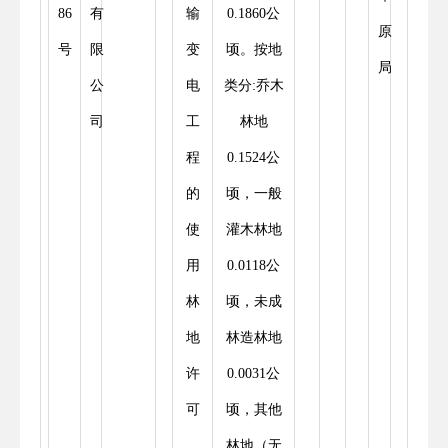
86
有
输
0.1860公
原
号
限
变
顷。按地
局
公
电
类分:乔木
司
工
林地
程
0.1524公
的
顷，一般
使
灌木林地
用
0.0118公
林
顷，未成
地
林造林地
许
0.0031公
可
顷，其他
林地（无