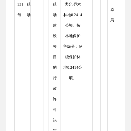
131
殖
殖
类分:乔木
原
号
场
场
林地0.2414
局
建
公顷。按
设
林地保护
项
等级分：Ⅳ
目
级保护林
的
地0.2414公
行
顷。
政
许
可
决
定