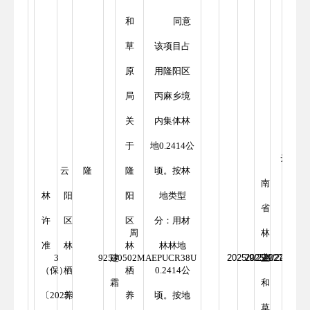
和
同意
草
该项目占
原
用隆阳区
局
丙麻乡境
关
内集体林
于
地0.2414公
云
云
隆
隆
顷。按林
南
林
阳
阳
地类型
省
许
区
区
分：用材
周
林
准
林
林
林林地
3
92530502MAEPUCR38U
建
2025/9/22
2025/9/22
业
2027/9/22
（保）
栖
栖
0.2414公
霜
和
〔2025〕
养
养
顷。按地
草