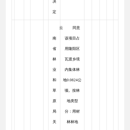
决
定
云
同意
南
该项目占
省
用隆阳区
林
瓦渡乡境
业
内集体林
和
地0.0824公
草
顷。按林
原
地类型
局
分：用材
关
林林地