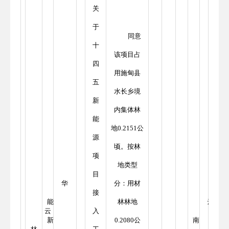
关
于
同意
十
该项目占
四
用施甸县
五
水长乡境
新
内集体林
能
地0.2151公
源
顷。按林
项
地类型
目
华
分：用材
接
能
林林地
云
云
入
新
0.2080公
南