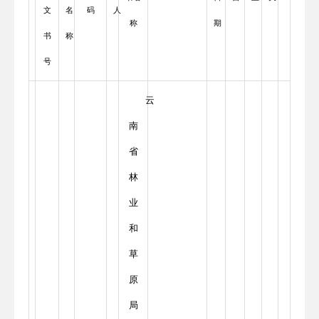
文
名
码
人
称
期
书
称
号
云
南
省
林
业
和
草
原
局