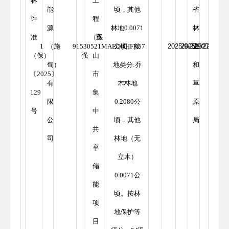
林
工
能
顷，其他
省
许
程
源
林地0.0071
林
准
（保
童
1
（施
91530521MAEORHFK57
公顷。按
2025/9/22
2025/9/22
业
2027/9/22
（保）
强
山
甸）
地类分:乔
和
〔2025〕
市
有
木林地
草
129
集
限
0.2080公
原
号
中
公
顷，其他
局
共
司
林地（无
享
立木）
储
0.0071公
能
顷。按林
项
地保护等
目