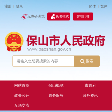
简体
繁体
注册
登录
|
|
无障碍浏览
长者模式
智能问答
搜索
网站首页
保山概览
市政府
政务公开
政务服务
政务资讯
互动交流