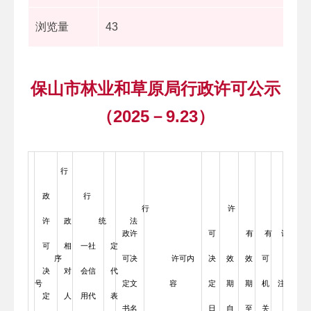
浏览量
43
保山市林业和草原局行政许可公示
（2025－9.23）
行
政
行
行
许
许
政
统
法
政许
可
有
有
许
可
相
一社
定
序
可决
许可内
决
效
效
可
备
决
对
会信
代
号
定文
容
定
期
期
机
注
定
人
用代
表
书名
日
自
至
关