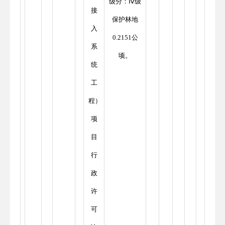
级分：Ⅳ级
接
保护林地
入
0.2151公
系
顷。
统
工
程）
项
目
行
政
许
可