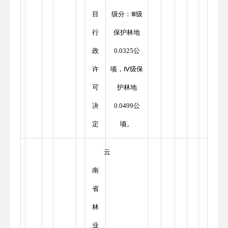
目
级分：Ⅲ级
行
保护林地
政
0.0325公
许
顷，Ⅳ级保
可
护林地
决
0.0499公
定
顷。
云
南
省
林
业