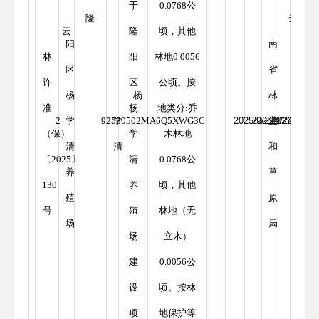
于
0.0768公
隆
云
云
隆
顷，其他
阳
南
林
阳
林地0.0056
区
省
许
区
公顷。按
杨
杨
林
准
杨
地类分:乔
2
学
92530502MA6Q5XWG3C
学
2025/9/22
2025/9/22
业
2027/9/22
（保）
学
木林地
清
清
和
〔2025〕
清
0.0768公
养
草
130
养
顷，其他
殖
原
号
殖
林地（无
场
局
场
立木）
建
0.0056公
设
顷。按林
项
地保护等