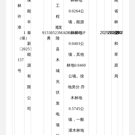
保
林林地
南
林
工
能
0.0264公
省
许
程
丰
顷，能源
林
准
（龙
肖
1
泰
91530523MADBJMEC1P
林林地
2025/10/29
2025/10/29
业
2027/10/29
（保）
勇
陵
新
0.0403公
和
〔2025〕
县
能
顷，其他
草
157
木
源
林地0.0460
原
号
城
有
公顷。按
局
光
限
地类分:乔
伏
公
木林地
发
司
0.5745公
电
顷，一般
项
灌木林地