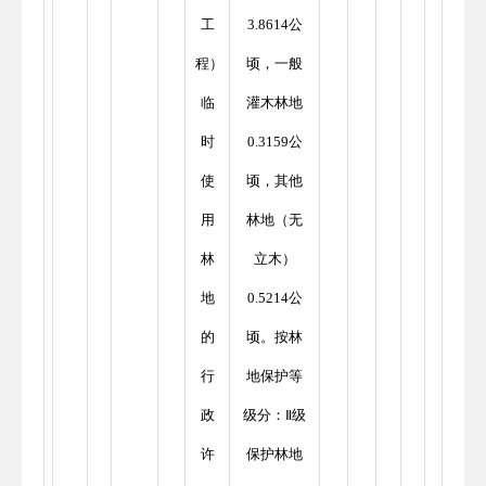
工
3.8614公
程）
顷，一般
临
灌木林地
时
0.3159公
使
顷，其他
用
林地（无
林
立木）
地
0.5214公
的
顷。按林
行
地保护等
政
级分：Ⅱ级
许
保护林地