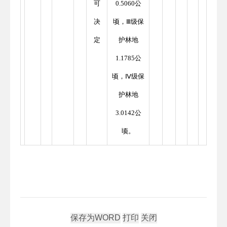
可
0.5060公
决
顷，Ⅲ级保
定
护林地
1.1785公
顷，Ⅳ级保
护林地
3.0142公
顷。