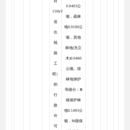
目
0.0403公
110kV
顷，疏林
送
地0.0100公
出
顷，其他
线
林地(无立
路
木)0.0460
工
公顷。按
程）
林地保护
的
等级分：Ⅲ
行
级保护林
政
地0.1493公
许
顷，Ⅳ级保
可