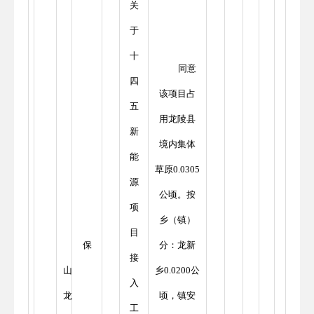
关
于
十
同意
四
该项目占
五
用龙陵县
新
境内集体
能
草原0.0305
源
公顷。按
项
乡（镇）
目
保
分：龙新
接
山
乡0.0200公
入
龙
顷，镇安
工