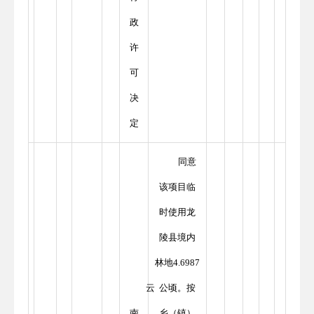
政
许
可
决
定
同意
该项目临
时使用龙
陵县境内
林地4.6987
云
公顷。按
南
乡（镇）