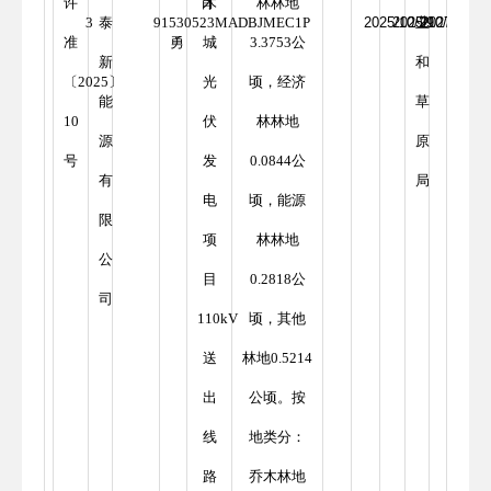
许
肖
木
林林地
3
泰
91530523MADBJMEC1P
2025/10/29
2025/10/29
业
2027/10/29
准
勇
城
3.3753公
新
和
〔2025〕
光
顷，经济
能
草
10
伏
林林地
源
原
号
发
0.0844公
有
局
电
顷，能源
限
项
林林地
公
目
0.2818公
司
110kV
顷，其他
送
林地0.5214
出
公顷。按
线
地类分：
路
乔木林地