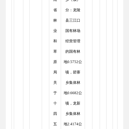
省
分：龙陵
林
县三江口
业
国有林场
和
经营管理
草
的国有林
原
地0.5752公
局
顷，碧寨
关
乡集体林
于
地0.6682公
十
顷，龙新
四
乡集体林
五
地2.4174公