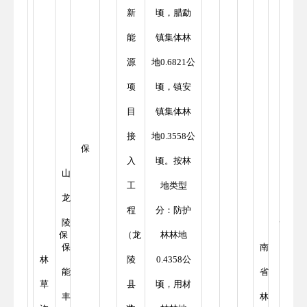
新
顷，腊勐
能
镇集体林
源
地0.6821公
项
顷，镇安
目
镇集体林
接
地0.3558公
保
入
顷。按林
山
工
地类型
龙
程
分：防护
陵
云
保
（龙
林林地
保
南
林
陵
0.4358公
能
省
草
县
顷，用材
丰
林