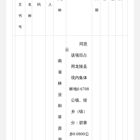
文
名
码
人
称
期
书
称
号
同意
云
该项目占
南
用龙陵县
省
境内集体
林
林地0.6708
业
公顷。按
和
乡（镇）
草
分：碧寨
原
乡0.0800公
局