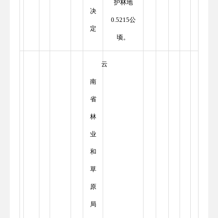
护林地
决
0.5215公
定
顷。
云
南
省
林
业
和
草
原
局