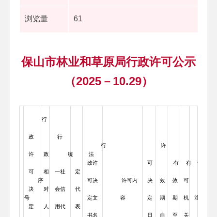
浏览量
61
保山市林业和草原局行政许可公示
（2025－10.29）
行
政
行
行
许
许
政
统
法
政许
可
有
有
许
可
相
一社
定
序
可决
许可内
决
效
效
可
备
决
对
会信
代
号
定文
容
定
期
期
机
注
定
人
用代
表
书名
日
自
至
关