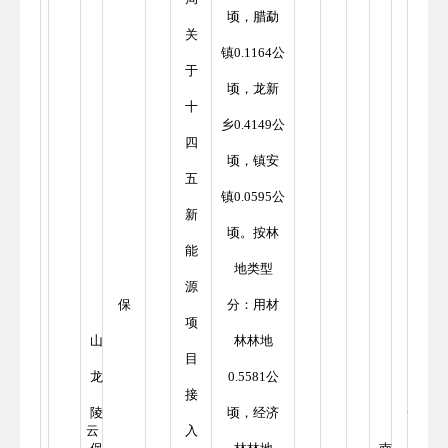
顷，腊勐
关
镇0.1164公
于
顷，龙新
十
乡0.4149公
四
顷，镇安
五
镇0.0595公
新
顷。按林
能
地类型
源
保
分：用材
项
山
林林地
目
龙
0.5581公
接
陵
顷，经济
云
云
入