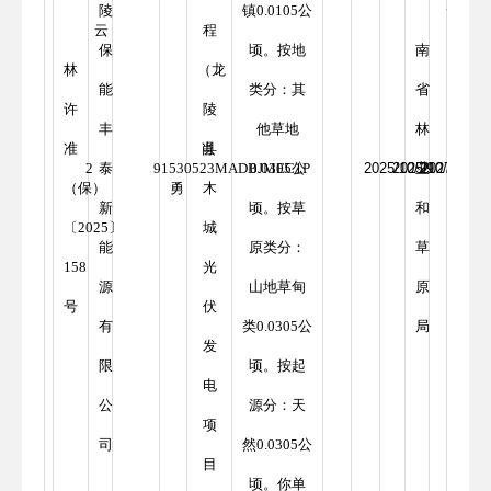
陵
镇0.0105公
云
云
程
保
顷。按地
南
林
（龙
能
类分：其
省
许
陵
丰
他草地
林
准
肖
县
2
泰
91530523MADBJMEC1P
0.0305公
2025/10/29
2025/10/29
业
2027/10/29
（保）
勇
木
新
顷。按草
和
〔2025〕
城
能
原类分：
草
158
光
源
山地草甸
原
号
伏
有
类0.0305公
局
发
限
顷。按起
电
公
源分：天
项
司
然0.0305公
目
顷。你单