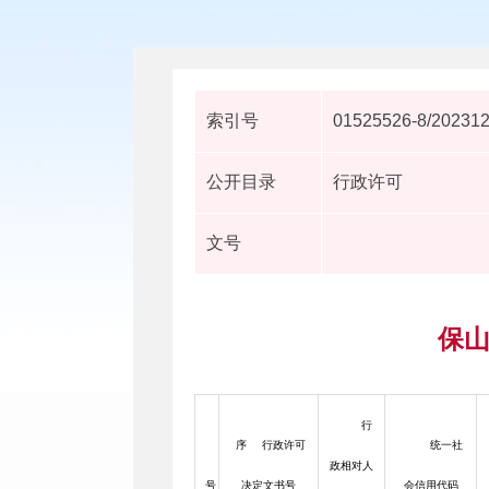
索引号
01525526-8/20231
公开目录
行政许可
文号
保山
行
序
行政许可
统一社
政相对人
号
决定文书号
会信用代码