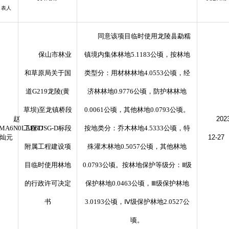
表人
同意该项目临时使用龙陵县勐糯
保山市林业
镇境内集体林地5.1183公顷，按林地
和草原局关于国
类型分：用材林林地4.0553公顷，经
道G219龙陵(黄
济林林地0.9776公顷，防护林林地
草坝)至龙镇桥段
0.0061公顷，其他林地0.0793公顷。
赵
202
2MA6N0LAD6D
工程TJSG-D标段
按地类分：乔木林地4.5333公顷，特
灿元
12-27
附属工程建设项
殊灌木林地0.5057公顷，其他林地
目临时使用林地
0.0793公顷。按林地保护等级分：Ⅱ级
的行政许可决定
保护林地0.0463公顷，Ⅲ级保护林地
书
3.0193公顷，Ⅳ级保护林地2.0527公
顷。