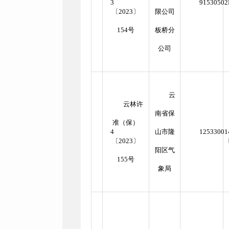
3
9153050
〔2023〕
限公司
154号
板桥分
公司
云
云林许
南省保
准（保）
4
山市隆
12533001
〔2023〕
阳区气
155号
象局