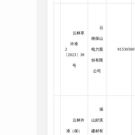
云
云林草
南保山
许准
2
电力股
9153050
〔2023〕38
份有限
号
公司
保
云林许
山好淇
准（保）
建材有