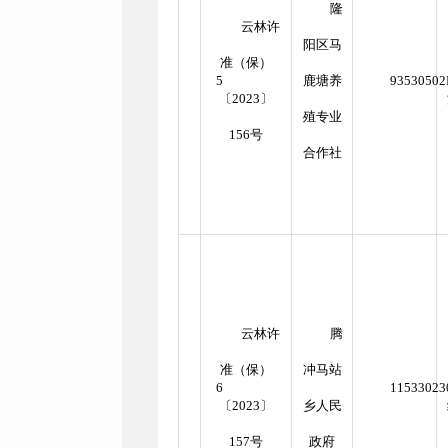
隆
云林许
阳区马
准（保）
5
鹿塘养
9353050
〔2023〕
殖专业
156号
合作社
云林许
腾
准（保）
冲马站
6
11533023
〔2023〕
乡人民
157号
政府