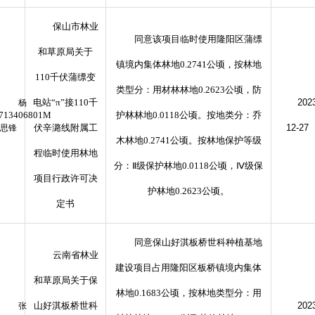
保山市林业
同意该项目临时使用隆阳区蒲缥
和草原局关于
镇境内集体林地0.2741公顷，按林地
110千伏蒲缥变
类型分：用材林林地0.2623公顷，防
电站“π”接110千
202
杨
0713406801M
护林林地0.0118公顷。按地类分：乔
伏辛潞线附属工
12-27
思锋
木林地0.2741公顷。按林地保护等级
程临时使用林地
分：Ⅱ级保护林地0.0118公顷，Ⅳ级保
项目行政许可决
护林地0.2623公顷。
定书
同意保山好淇板桥世科种植基地
云南省林业
建设项目占用隆阳区板桥镇境内集体
和草原局关于保
林地0.1683公顷，按林地类型分：用
山好淇板桥世科
202
张