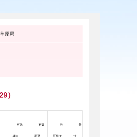
草原局
29）
有效
有效
许
备
期自
期至
可机关
注