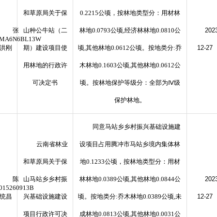
和草原局关于保
0.2215公顷，按林地类型分：用材林
张
山种公牛站（二
林地0.0793公顷,经济林林地0.0810公
202
2MA6N6BL13W
洪刚
期）建设项目使
顷,其他林地0.0612公顷。按地类分:乔
12-27
用林地的行政许
木林地0.1603公顷,其他林地0.0612公
可决定书
顷。按林地保护等级分：全部为Ⅳ级
保护林地。
同意马站乡乡村振兴基础设施建
云南省林业
设项目占用腾冲市马站乡境内集体林
和草原局关于保
地0.1233公顷，按林地类型分：用材
陈
山马站乡乡村振
林林地0.0389公顷,其他林地0.0844公
202
015260913B
统昌
兴基础设施建设
顷。按地类分:乔木林地0.0389公顷,未
12-27
项目行政许可决
成林地0.0813公顷,其他林地0.0031公