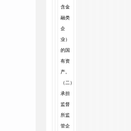
含金
融类
企
业）
的国
有资
产。
（二）
承担
监督
所监
管企