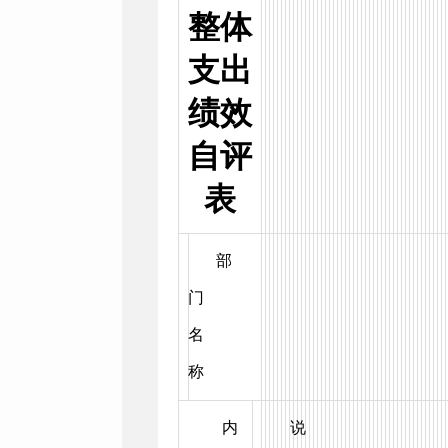
整体
支出
绩效
自评
表
部
门
名
称
内
说