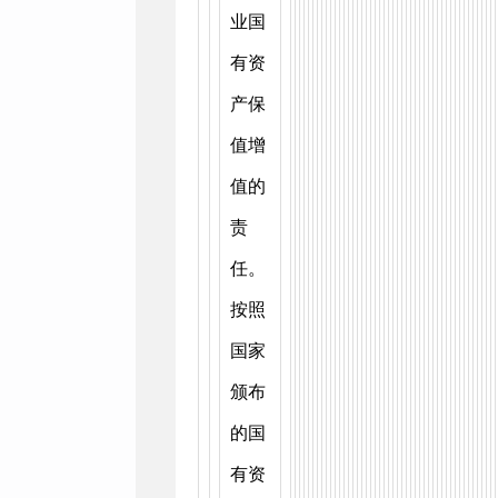
业国
有资
产保
值增
值的
责
任。
按照
国家
颁布
的国
有资