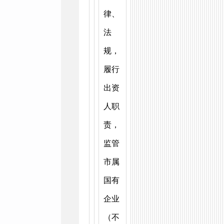
律、
法
规，
履行
出资
人职
责，
监管
市属
国有
企业
（不