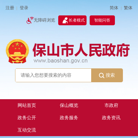
简体
繁体
注册
登录
|
|
无障碍浏览
长者模式
智能问答
搜索
网站首页
保山概览
市政府
政务公开
政务服务
政务资讯
互动交流