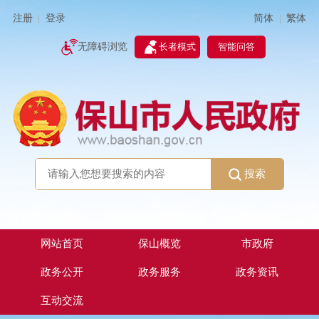
简体
繁体
注册
登录
|
|
无障碍浏览
长者模式
智能问答
搜索
网站首页
保山概览
市政府
政务公开
政务服务
政务资讯
互动交流