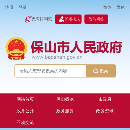
简体
繁体
注册
登录
|
|
无障碍浏览
长者模式
智能问答
搜索
网站首页
保山概览
市政府
政务公开
政务服务
政务资讯
互动交流