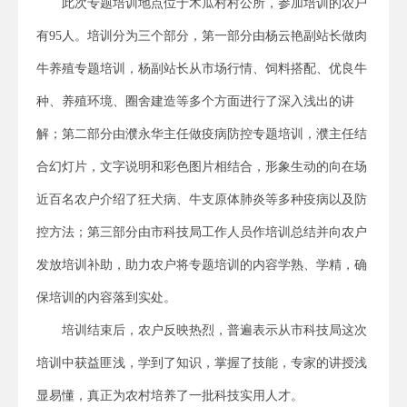
此次专题培训地点位于木瓜村村公所，参加培训的农户
有95人。培训分为三个部分，第一部分由杨云艳副站长做肉
牛养殖专题培训，杨副站长从市场行情、饲料搭配、优良牛
种、养殖环境、圈舍建造等多个方面进行了深入浅出的讲
解；第二部分由濮永华主任做疫病防控专题培训，濮主任结
合幻灯片，文字说明和彩色图片相结合，形象生动的向在场
近百名农户介绍了狂犬病、牛支原体肺炎等多种疫病以及防
控方法；第三部分由市科技局工作人员作培训总结并向农户
发放培训补助，助力农户将专题培训的内容学熟、学精，确
保培训的内容落到实处。
培训结束后，农户反映热烈，普遍表示从市科技局这次
培训中获益匪浅，学到了知识，掌握了技能，专家的讲授浅
显易懂，真正为农村培养了一批科技实用人才。