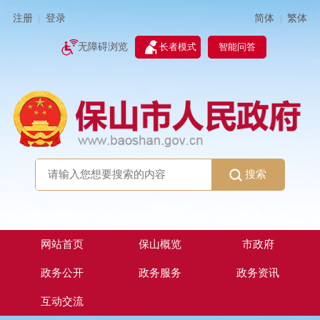
简体
繁体
注册
登录
|
|
无障碍浏览
长者模式
智能问答
搜索
网站首页
保山概览
市政府
政务公开
政务服务
政务资讯
互动交流