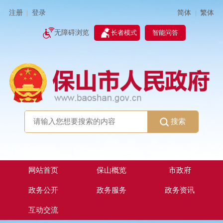
简体
繁体
注册
登录
|
|
无障碍浏览
长者模式
智能问答
搜索
网站首页
保山概览
市政府
政务公开
政务服务
政务资讯
互动交流