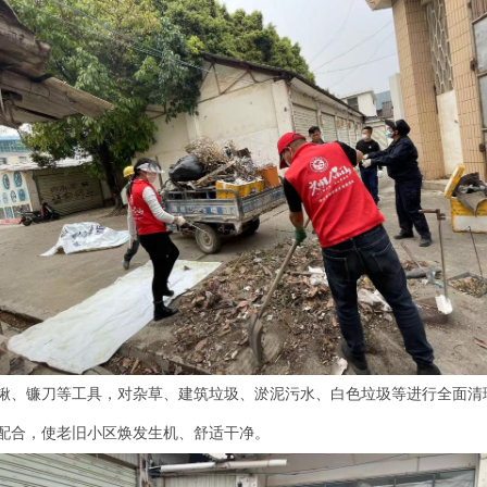
锹、镰刀等工具，对杂草、建筑垃圾、淤泥污水、白色垃圾等进行全面清
配合，使老旧小区焕发生机、舒适干净。