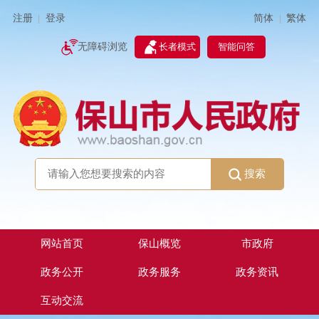
简体
繁体
注册
登录
|
|
无障碍浏览
长者模式
智能问答
搜索
网站首页
保山概览
市政府
政务公开
政务服务
政务资讯
互动交流