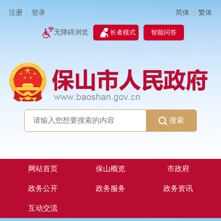
简体
繁体
注册
登录
|
|
无障碍浏览
长者模式
智能问答
搜索
网站首页
保山概览
市政府
政务公开
政务服务
政务资讯
互动交流