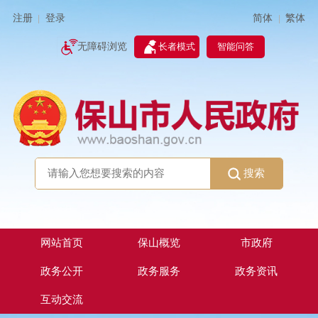
简体
繁体
注册
登录
|
|
无障碍浏览
长者模式
智能问答
搜索
网站首页
保山概览
市政府
政务公开
政务服务
政务资讯
互动交流