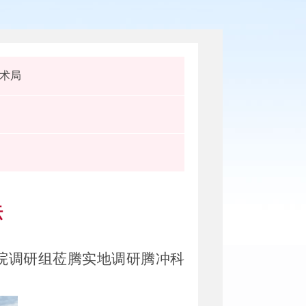
术局
坛
院调研组莅腾实地调研腾冲科