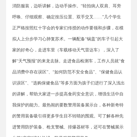
消防服装，边听讲解，边动手操作。“轻拍病人双肩、耳旁
呼唤、仔细观察、确定按压位置、双手交叉……”几个学生
正严格按照红十字会的专家们传授的动作要领和步骤，在模
拟人上分步学习心肺复苏术。一辆配备“锅盖”的车子引起大
家的好奇心，走进车里（车载移动天气雷达车），深入了
解“天气预报”的来龙去脉。走进食品检测车，工作人员就“食
品消费中存在误区”、“如何防范不安全食品”、“保健食品认
识误区”、“选购保健食品”等多方面为孩子们进行了深入浅出
的讲解，帮助大家进一步提高食药安全意识，增强生活中自
我保护的能力。最热闹的要数警用装备展示台，各种新奇特
的警用装备吸引得更多学生目不转睛的围观。可了解各种先
进警用防护装备、枪支警械、排爆器材等，还可在警械展示