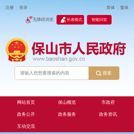
简体
繁体
注册
登录
|
|
无障碍浏览
长者模式
智能问答
搜索
网站首页
保山概览
市政府
政务公开
政务服务
政务资讯
互动交流