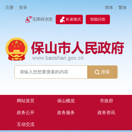
简体
繁体
注册
登录
|
|
无障碍浏览
长者模式
智能问答
搜索
网站首页
保山概览
市政府
政务公开
政务服务
政务资讯
互动交流