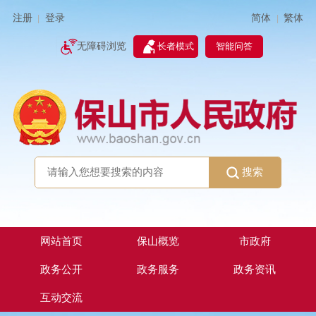
简体
繁体
注册
登录
|
|
无障碍浏览
长者模式
智能问答
搜索
网站首页
保山概览
市政府
政务公开
政务服务
政务资讯
互动交流