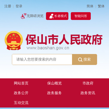
简体
繁体
注册
登录
|
|
无障碍浏览
长者模式
智能问答
搜索
网站首页
保山概览
市政府
政务公开
政务服务
政务资讯
互动交流