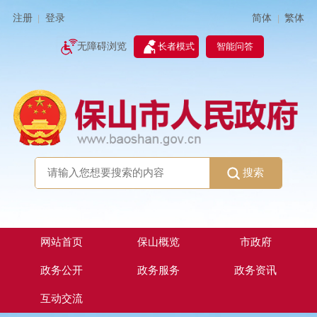
简体
繁体
注册
登录
|
|
无障碍浏览
长者模式
智能问答
搜索
网站首页
保山概览
市政府
政务公开
政务服务
政务资讯
互动交流