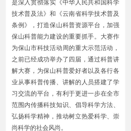
是
深入贯彻落实《中华人民共和国科学
技术普及法》和《云南省科学技术普及
条例》，打造保山科普资源平台，加强
保山科普能力建设的重要抓手
。大赛作
为
保山市科技活动周
的
重大示范活动，
之前已经成功举办了四届，
通过
科普讲
解
大赛，为保山科普
爱好者以及
各行各
业从事科普传播、讲解
的人员
搭建
了
学
习交流的平台，
有利于
更进一步在全市
范围内传播科技知识、倡导科学方法、
弘扬科
学精神，推动树立热爱科学、崇
尚科学的社会风尚
。