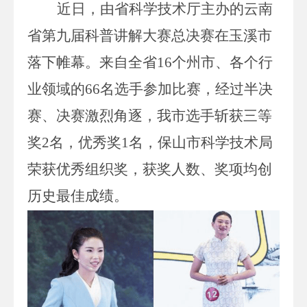
近日
，由省科学技术厅主办的
云南
省
第九届
科普讲解大赛
总决赛在玉溪市
落下帷幕。
来自全省
16
个州市、各个行
业领域的
66
名选手参加比赛，
经过半决
赛、决赛激烈角逐，
我市
选手斩获
三
等
奖
2
名，优秀
奖
1
名
，
保山市科学技术局
荣
获
优秀
组织奖，获奖人数、奖项均创
历史最佳成绩
。