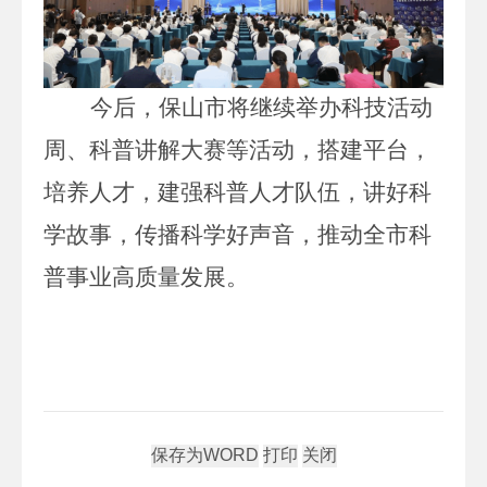
今后，
保山
市
将继续举办
科技活动
周、
科普讲解大赛等活动，搭建平台，
培养人才，建强科普人才队伍，讲好
科
学
故事，传播
科学
好声音，推动全
市
科
普事业高质量发展。