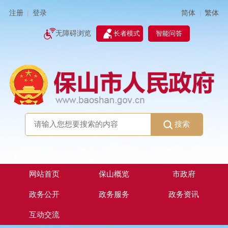
简体
繁体
注册
登录
|
|
无障碍浏览
长者模式
智能问答
搜索
网站首页
保山概览
市政府
政务公开
政务服务
政务资讯
互动交流