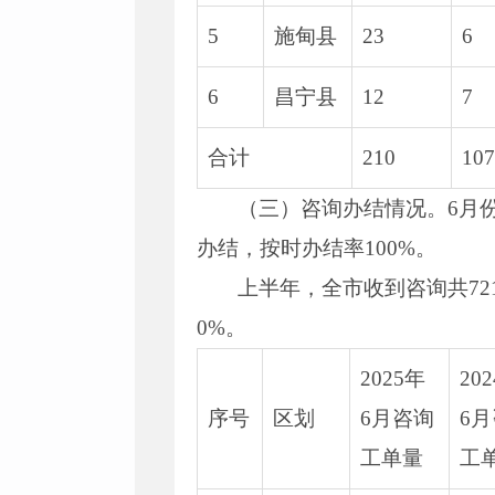
5
施甸县
23
6
6
昌宁县
12
7
合计
210
107
（三）咨询办结情况。6月份
办结，按时办结率100%。
上半年，全市收到咨询共72
0%。
2025年
20
序号
区划
6月咨询
6
工单量
工