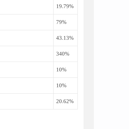
19.79%
79%
43.13%
340%
10%
10%
20.62%