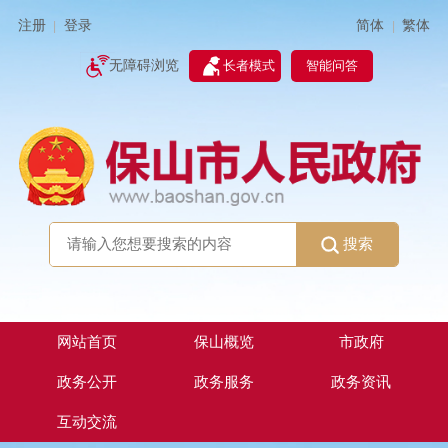
简体
繁体
注册
登录
|
|
无障碍浏览
长者模式
智能问答
搜索
网站首页
保山概览
市政府
政务公开
政务服务
政务资讯
互动交流