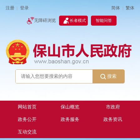
简体
繁体
注册
登录
|
|
无障碍浏览
长者模式
智能问答
搜索
网站首页
保山概览
市政府
政务公开
政务服务
政务资讯
互动交流