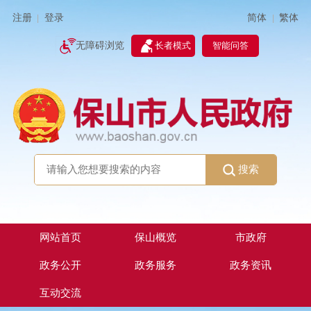
简体
繁体
注册
登录
|
|
无障碍浏览
长者模式
智能问答
搜索
网站首页
保山概览
市政府
政务公开
政务服务
政务资讯
互动交流