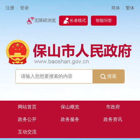
简体
繁体
注册
登录
|
|
无障碍浏览
长者模式
智能问答
搜索
网站首页
保山概览
市政府
政务公开
政务服务
政务资讯
互动交流