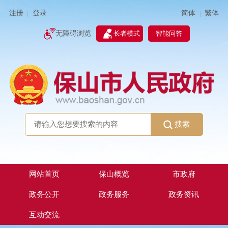
简体
繁体
注册
登录
|
|
无障碍浏览
长者模式
智能问答
搜索
网站首页
保山概览
市政府
政务公开
政务服务
政务资讯
互动交流