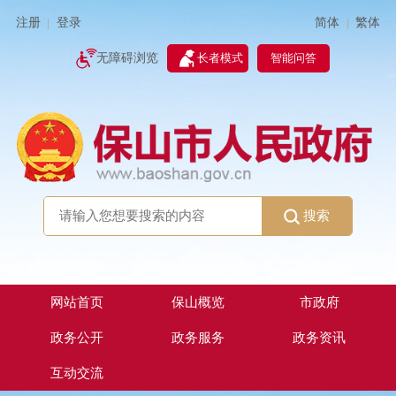
简体
繁体
注册
登录
|
|
无障碍浏览
长者模式
智能问答
搜索
网站首页
保山概览
市政府
政务公开
政务服务
政务资讯
互动交流