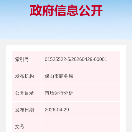
索引号
01525522-5/20260429-00001
发布机构
保山市商务局
公开目录
市场运行分析
发布日期
2026-04-29
文号