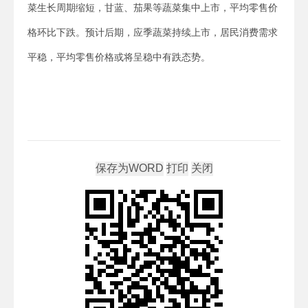
菜生长周期缩短，甘蓝、茄果等蔬菜集中上市，平均零售价
格环比下跌。预计后期，应季蔬菜持续上市，居民消费需求
平稳，平均零售价格或将呈稳中有跌态势。