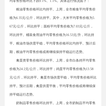
均零售价格环比下跌0.1%、1.1%。具体运行情况如下：
粮油零售价格环比均持平。上周，全市粮食平均零售价
格为6.35元/公斤，环比持平。其中，大米平均零售价格为5.
67元/公斤，环比持平；面粉平均零售价格为7.03元/公斤，
环比持平。桶装食用油平均零售价格为16.53元/升，环比持
平。粮油市场供需平稳，平均零售价格环比均持平。预计后
期，粮油平均零售价格或将继续保持平稳运行态势。
禽蛋类零售价格环比持平。上周，全市白条鸡平均零售
价格为24.2元/公斤，环比持平；鸡蛋平均零售价格为13.58
元/公斤，环比持平。禽蛋市场供需平稳，平均零售价格环比
持平。预计后期，禽蛋供需平衡，平均零售价格或将继续保
持平稳运行态势。
奶制品零售价格环比持平。上周，全市奶制品平均零售