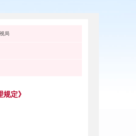
视局
理规定》